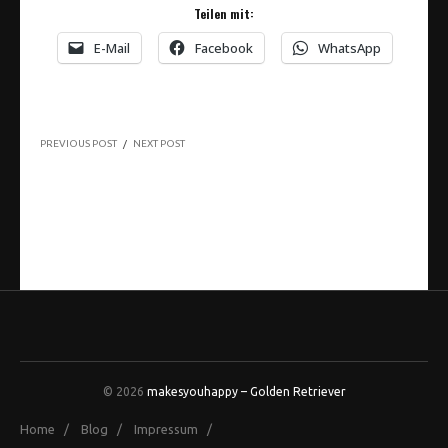
Teilen mit:
E-Mail
Facebook
WhatsApp
PREVIOUS POST
/
NEXT POST
© 2026
makesyouhappy – Golden Retriever
Home
/
Blog
/
Impressum
/