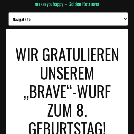
makesyouhappy – Golden Retriever
WIR GRATULIEREN
UNSEREM
„BRAVE“-WURF
ZUM 8.
GEBURTSTAG!